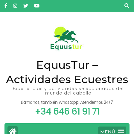
Saltar
al
contenido
(presiona
la
tecla
Intro)
EquusTur –
Actividades Ecuestres
Experiencias y actividades seleccionadas del
mundo del caballo
Llámanos, también Whastapp. Atendemos 24/7
+34 646 61 91 71
MENÚ