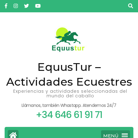
Saltar
al
contenido
(presiona
la
tecla
Intro)
EquusTur –
Actividades Ecuestres
Experiencias y actividades seleccionadas del
mundo del caballo
Llámanos, también Whastapp. Atendemos 24/7
+34 646 61 91 71
MENÚ