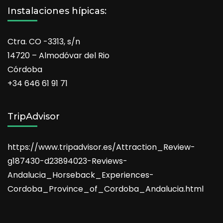
Instalaciones hípicas:
Ctra. CO -3313, s/n
14720 – Almodóvar del Rio
Córdoba
+34 646 61 91 71
TripAdvisor
https://www.tripadvisor.es/Attraction_Review-
g187430-d23894023-Reviews-
Andalucia_Horseback_Experiences-
Cordoba_Province_of_Cordoba_Andalucia.html