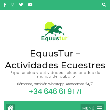
Saltar
al
contenido
(presiona
la
tecla
Intro)
EquusTur –
Actividades Ecuestres
Experiencias y actividades seleccionadas del
mundo del caballo
Llámanos, también Whastapp. Atendemos 24/7
+34 646 61 91 71
MENÚ