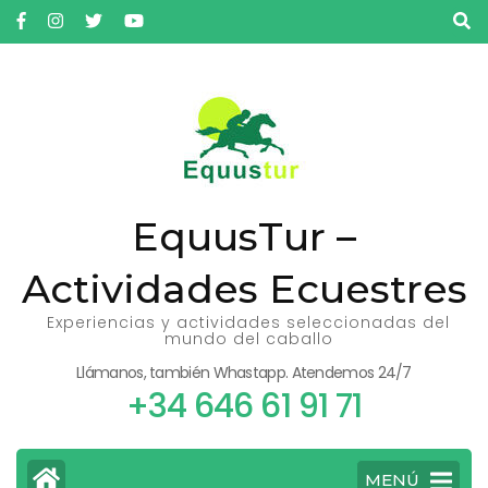
Saltar
al
contenido
(presiona
la
tecla
Intro)
EquusTur –
Actividades Ecuestres
Experiencias y actividades seleccionadas del
mundo del caballo
Llámanos, también Whastapp. Atendemos 24/7
+34 646 61 91 71
MENÚ