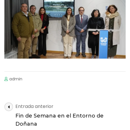
admin
Navegación
Entrada anterior
de
Fin de Semana en el Entorno de
las
Doñana