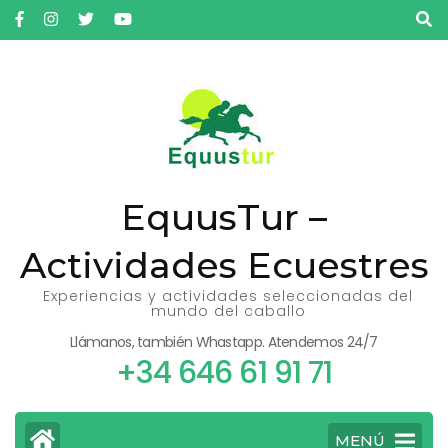
Saltar
al
contenido
(presiona
la
tecla
Intro)
EquusTur –
Actividades Ecuestres
Experiencias y actividades seleccionadas del
mundo del caballo
Llámanos, también Whastapp. Atendemos 24/7
+34 646 61 91 71
MENÚ