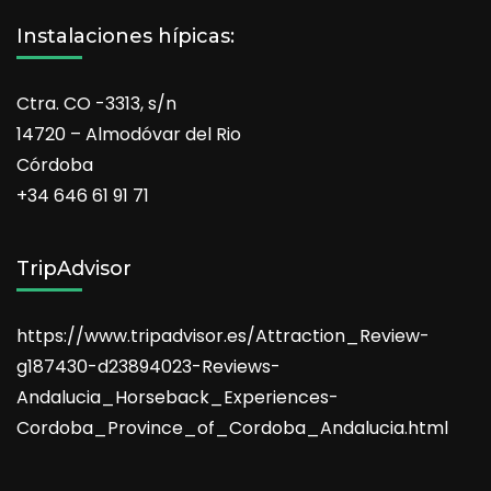
Instalaciones hípicas:
Ctra. CO -3313, s/n
14720 – Almodóvar del Rio
Córdoba
+34 646 61 91 71
TripAdvisor
https://www.tripadvisor.es/Attraction_Review-
g187430-d23894023-Reviews-
Andalucia_Horseback_Experiences-
Cordoba_Province_of_Cordoba_Andalucia.html