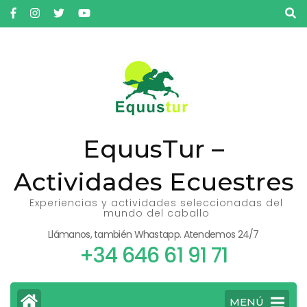
Saltar
al
contenido
(presiona
la
tecla
Intro)
EquusTur –
Actividades Ecuestres
Experiencias y actividades seleccionadas del
mundo del caballo
Llámanos, también Whastapp. Atendemos 24/7
+34 646 61 91 71
MENÚ