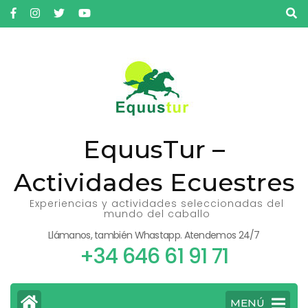
Saltar
al
contenido
(presiona
la
tecla
Intro)
EquusTur –
Actividades Ecuestres
Experiencias y actividades seleccionadas del
mundo del caballo
Llámanos, también Whastapp. Atendemos 24/7
+34 646 61 91 71
MENÚ