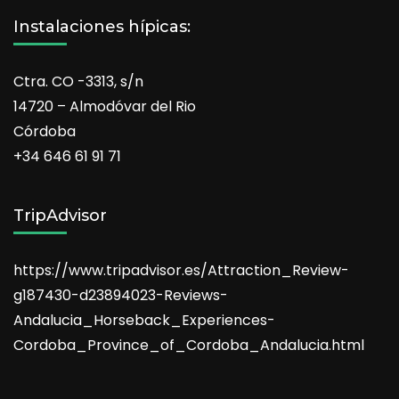
Instalaciones hípicas:
Ctra. CO -3313, s/n
14720 – Almodóvar del Rio
Córdoba
+34 646 61 91 71
TripAdvisor
https://www.tripadvisor.es/Attraction_Review-
g187430-d23894023-Reviews-
Andalucia_Horseback_Experiences-
Cordoba_Province_of_Cordoba_Andalucia.html