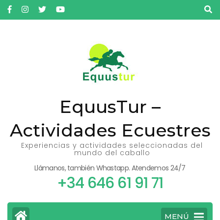
Saltar
al
contenido
(presiona
la
tecla
Intro)
EquusTur –
Actividades Ecuestres
Experiencias y actividades seleccionadas del
mundo del caballo
Llámanos, también Whastapp. Atendemos 24/7
+34 646 61 91 71
MENÚ