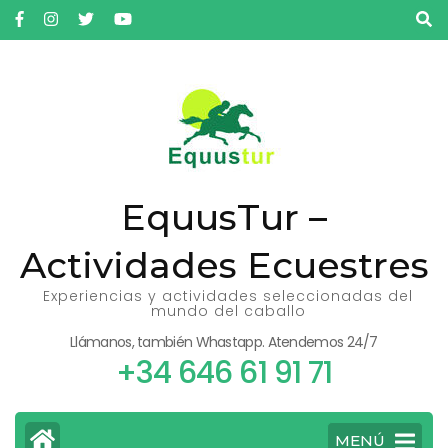
Saltar
al
contenido
(presiona
la
tecla
Intro)
EquusTur –
Actividades Ecuestres
Experiencias y actividades seleccionadas del
mundo del caballo
Llámanos, también Whastapp. Atendemos 24/7
+34 646 61 91 71
MENÚ