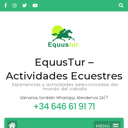
Saltar
al
contenido
(presiona
la
tecla
Intro)
EquusTur –
Actividades Ecuestres
Experiencias y actividades seleccionadas del
mundo del caballo
Llámanos, también Whastapp. Atendemos 24/7
+34 646 61 91 71
MENÚ