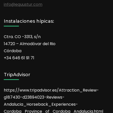
info@equustur.com
Instalaciones hípicas:
Ctra. CO -3313, s/n
14720 – Almodóvar del Rio
Córdoba
+34 646 61 91 71
TripAdvisor
https://www.tripadvisor.es/Attraction_Review-
g187430-d23894023-Reviews-
Andalucia_Horseback_Experiences-
Cordoba_Province_of_Cordoba_Andalucia.html