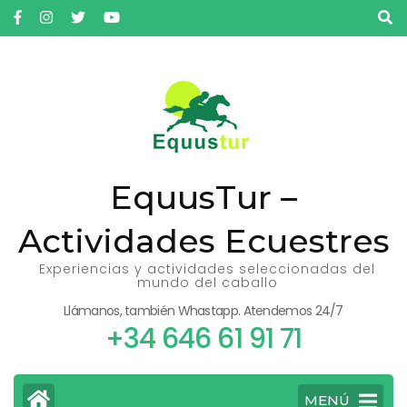
Saltar
al
contenido
(presiona
la
tecla
Intro)
EquusTur –
Actividades Ecuestres
Experiencias y actividades seleccionadas del
mundo del caballo
Llámanos, también Whastapp. Atendemos 24/7
+34 646 61 91 71
MENÚ